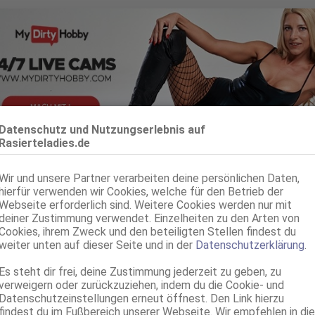
Datenschutz und Nutzungserlebnis auf
Rasierteladies.de
Löhne
2.9km, Vogteistr. 1
Jada
Wir und unsere Partner verarbeiten deine persönlichen Daten,
hierfür verwenden wir Cookies, welche für den Betrieb der
26 Jahre, 75C, KF 36, 1.58m, 49 kg, total rasiert, asiatisch
Webseite erforderlich sind. Weitere Cookies werden nur mit
69, Franz b. Ihr, Körperküs., DSa, DSp, KBp, Mast.
deiner Zustimmung verwendet. Einzelheiten zu den Arten von
Cookies, ihrem Zweck und den beteiligten Stellen findest du
Löhne
2.9km, Vogteistr. 1
weiter unten auf dieser Seite und in der
Datenschutzerklärung
.
Anna
Es steht dir frei, deine Zustimmung jederzeit zu geben, zu
45 Jahre, 85E(DD), KF 40, 1.70m, total rasiert, osteuropäisch
verweigern oder zurückzuziehen, indem du die Cookie- und
ZK, 69, Franz b. Ihr, Schmu., Kuscheln, Körperküs., AV b. Ihm, EL
Datenschutzeinstellungen erneut öffnest. Den Link hierzu
findest du im Fußbereich unserer Webseite. Wir empfehlen in die