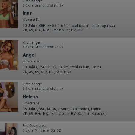
Wohin ging der Besucher? Klickte er auf weitere Seiten des Portals
Kirchlengern
oder hat er sie komplett verlassen?
6.6km, Brandhorststr. 97
Wie lange blieb der Besucher?
Ines
Ort der Verarbeitung:
Kiekerei 3a
Europäische Union & USA
30 Jahre, 80B, KF 38, 1.67m, total rasiert, osteuropäisch
ZK, 69, GF6, NSa, Franz b. Ihr, BV, MFF
Hotjar
Wir nutzen Hotjar als Webanalysedient. Es wird verwendet, um Daten
Kirchlengern
über das Benutzerverhalten zu sammeln. Hotjar kann auch im Rahmen
6.6km, Brandhorststr. 97
von Umfragen und Feedbackfunktionen, die auf unserer Website
Angel
eingebunden sind, von Ihnen bereitgestellte Informationen verarbeiten.
Kiekerei 3a
Herausgeber:
30 Jahre, 75C, KF 36, 1.62m, total rasiert, Latina
Hotjar Limited, Malta
ZK, AV, 69, GF6, DT, NSa, NSp
Erhobene Daten:
Kirchlengern
Datum und Uhrzeit des Besuchs
6.6km, Brandhorststr. 97
Gerätetyp
Helena
Geografischer Standort
Kiekerei 3a
IP-Adresse
Mausbewegungen
35 Jahre, 85D, KF 36, 1.60m, total rasiert, Latina
Besuchte Seiten
ZK, 69, GF6, NSa, Franz b. Ihr, BV, Schmu., Kuscheln
Referrer URL
Bildschirmauflösung
Bad Oeynhausen
Eindeutige Gerätekennung
6.7km, Mindener Str. 32
Sprachinformationen