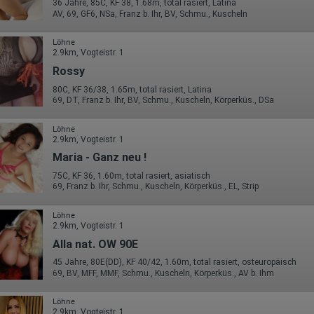
36 Jahre, 85C, KF 38, 1.68m, total rasiert, Latina
AV, 69, GF6, NSa, Franz b. Ihr, BV, Schmu., Kuscheln
Löhne
2.9km, Vogteistr. 1
Rossy
80C, KF 36/38, 1.65m, total rasiert, Latina
69, DT, Franz b. Ihr, BV, Schmu., Kuscheln, Körperküs., DSa
Löhne
2.9km, Vogteistr. 1
Maria - Ganz neu !
75C, KF 36, 1.60m, total rasiert, asiatisch
69, Franz b. Ihr, Schmu., Kuscheln, Körperküs., EL, Strip
Löhne
2.9km, Vogteistr. 1
Alla nat. OW 90E
45 Jahre, 80E(DD), KF 40/42, 1.60m, total rasiert, osteuropäisch
69, BV, MFF, MMF, Schmu., Kuscheln, Körperküs., AV b. Ihm
Löhne
2.9km, Vogteistr. 1