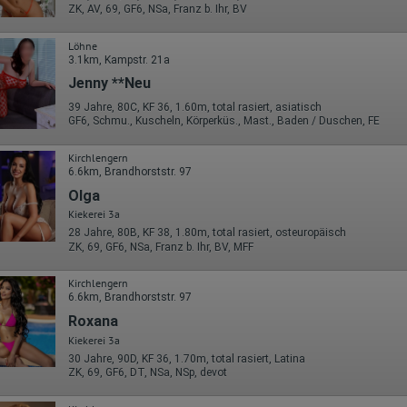
Die erzeugten Informationen über die Benutzung unserer Webseiten
ZK, AV, 69, GF6, NSa, Franz b. Ihr, BV
sowie die von dem Browser übermittelte IP-Adresse werden übertragen
und gespeichert. Dabei können aus den verarbeiteten Daten pseudonym
Nutzungsprofile der Nutzer erstellt werden. Diese Informationen wird
Löhne
Google gegebenenfalls auch an Dritte übertragen, sofern dies gesetzlich
3.1km, Kampstr. 21a
vorgeschrieben wird oder, soweit Dritte diese Daten im Auftrag von
Jenny **Neu
Google verarbeiten. Die IP-Adresse der Nutzer wird von Google innerhalb
von Mitgliedstaaten der Europäischen Union oder in anderen
39 Jahre, 80C, KF 36, 1.60m, total rasiert, asiatisch
Vertragsstaaten des Abkommens über den Europäischen
GF6, Schmu., Kuscheln, Körperküs., Mast., Baden / Duschen, FE
Wirtschaftsraum gekürzt, dies bedeutet, dass alle Daten anonym
erhoben werden. Nur in Ausnahmefällen wird die volle IP-Adresse an
Kirchlengern
einen Server von Google in den USA übertragen und dort gekürzt. Die von
6.6km, Brandhorststr. 97
dem Browser des Nutzers übermittelte IP-Adresse wird nicht mit andere
Daten von Google zusammengeführt.
Olga
Kiekerei 3a
Erhobene Informationen zum Besucherverhalten sind folgende:
28 Jahre, 80B, KF 38, 1.80m, total rasiert, osteuropäisch
Herkunft (Land und Stadt)
ZK, 69, GF6, NSa, Franz b. Ihr, BV, MFF
Sprache
Betriebssystem
Kirchlengern
Gerät (PC, Tablet-PC oder Smartphone)
6.6km, Brandhorststr. 97
Browser und alle verwendeten Add-ons
Roxana
Auflösung des Computers
Besucherquelle (Facebook, Suchmaschine oder verweisende
Kiekerei 3a
Webseite)
30 Jahre, 90D, KF 36, 1.70m, total rasiert, Latina
Welche Dateien wurden heruntergeladen?
ZK, 69, GF6, DT, NSa, NSp, devot
Welche Videos angeschaut?
Wurden Werbebanner angeklickt?