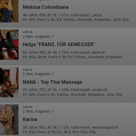
Melissa Colombiana
46 Jahre, 85D, KF 38, 1.57m, total rasiert, Latina
69, GF6, Franz b. Ihr, BV, Schmu., Kuscheln, Körperküs., AV b. Ihm
Löhne
2.9km, Vogteistr. 1
Helga "FRANZ. FÜR GENIESSER"
60 Jahre, 90C, KF 40, 1.70m, total rasiert, deutsch
69, NSa, devot, Franz b. Ihr, BV, Schmu., Kuscheln, Körperküs.
Löhne
2.9km, Vogteistr. 1
NANA - Top Thai Massage
39 Jahre, 75C, KF 36, 1.53m, total rasiert, asiatisch
69, GF6, Franz b. Ihr, Schmu., Kuscheln, Körperküs., DSa, DSp
Löhne
2.9km, Vogteistr. 1
Karina
38 Jahre, 80C, KF 38, 1.72m, total rasiert, westeuropäisch
69, NSa, Franz b. Ihr, BV, AV b. Ihm, DSa, DSp