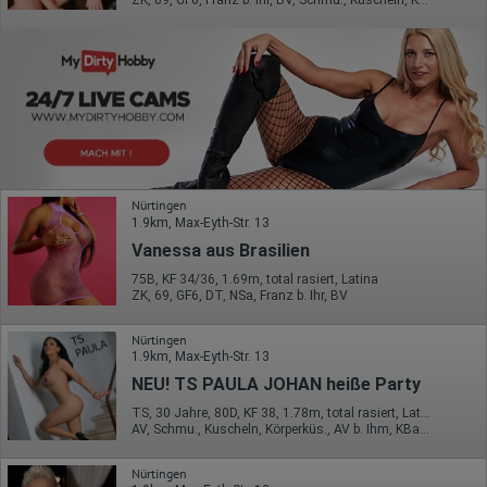
ZK, 69, GF6, Franz b. Ihr, BV, Schmu., Kuscheln, Körperküs.
Nürtingen
1.9km, Max-Eyth-Str. 13
Vanessa aus Brasilien
75B, KF 34/36, 1.69m, total rasiert, Latina
ZK, 69, GF6, DT, NSa, Franz b. Ihr, BV
Nürtingen
1.9km, Max-Eyth-Str. 13
NEU! TS PAULA JOHAN heiße Party
TS, 30 Jahre, 80D, KF 38, 1.78m, total rasiert, Latina
AV, Schmu., Kuscheln, Körperküs., AV b. Ihm, KBa, KBp, Mast.
Nürtingen