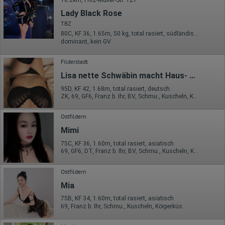
10.2km, Fritz-Müller-Str. 121
Ort der Verarbeitung:
Lady Black Rose
Europäische Union & USA
TBZ
Hotjar
80C, KF 36, 1.65m, 50 kg, total rasiert, südländisch
dominant, kein GV
Wir nutzen Hotjar als Webanalysedient. Es wird verwendet, um
Daten über das Benutzerverhalten zu sammeln. Hotjar kann
Filderstadt
auch im Rahmen von Umfragen und Feedbackfunktionen, die
auf unserer Website eingebunden sind, von Ihnen bereitgestellte
Lisa nette Schwäbin macht Haus- und Hotelbesuche!
Informationen verarbeiten.
95D, KF 42, 1.68m, total rasiert, deutsch
Herausgeber:
ZK, 69, GF6, Franz b. Ihr, BV, Schmu., Kuscheln, Körperküs.
Hotjar Limited, Malta
Ostfildern
Erhobene Daten:
Mimi
Datum und Uhrzeit des Besuchs
Gerätetyp
75C, KF 36, 1.60m, total rasiert, asiatisch
Geografischer Standort
69, GF6, DT, Franz b. Ihr, BV, Schmu., Kuscheln, Körperküs.
IP-Adresse
Mausbewegungen
Ostfildern
Besuchte Seiten
Referrer URL
Mia
Bildschirmauflösung
Eindeutige Gerätekennung
75B, KF 34, 1.60m, total rasiert, asiatisch
Sprachinformationen
69, Franz b. Ihr, Schmu., Kuscheln, Körperküs.
Gerätebestriebssystem
Browser-Typ