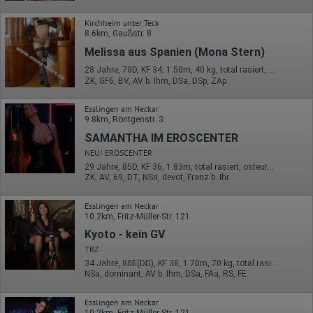
auch an Dritte übertragen, sofern dies gesetzlich
vorgeschrieben wird oder, soweit Dritte diese Daten im Auftrag
Kirchheim unter Teck
von Google verarbeiten. Die IP-Adresse der Nutzer wird von
8.6km, Gaußstr. 8
Google innerhalb von Mitgliedstaaten der Europäischen Union
oder in anderen Vertragsstaaten des Abkommens über den
Melissa aus Spanien (Mona Stern)
Europäischen Wirtschaftsraum gekürzt, dies bedeutet, dass alle
Daten anonym erhoben werden. Nur in Ausnahmefällen wird die
28 Jahre, 70D, KF 34, 1.50m, 40 kg, total rasiert, Latina
ZK, GF6, BV, AV b. Ihm, DSa, DSp, ZAp
volle IP-Adresse an einen Server von Google in den USA
übertragen und dort gekürzt. Die von dem Browser des Nutzers
übermittelte IP-Adresse wird nicht mit anderen Daten von Google
Esslingen am Neckar
zusammengeführt.
9.8km, Röntgenstr. 3
SAMANTHA IM EROSCENTER
Erhobene Informationen zum Besucherverhalten sind folgende:
NEU! EROSCENTER
Herkunft (Land und Stadt)
29 Jahre, 85D, KF 36, 1.83m, total rasiert, osteuropäisch
Sprache
ZK, AV, 69, DT, NSa, devot, Franz b. Ihr
Betriebssystem
Gerät (PC, Tablet-PC oder Smartphone)
Browser und alle verwendeten Add-ons
Esslingen am Neckar
Auflösung des Computers
10.2km, Fritz-Müller-Str. 121
Besucherquelle (Facebook, Suchmaschine oder
Kyoto - kein GV
verweisende Webseite)
Welche Dateien wurden heruntergeladen?
TBZ
Welche Videos angeschaut?
34 Jahre, 80E(DD), KF 38, 1.70m, 70 kg, total rasiert, osteuropäisch
Wurden Werbebanner angeklickt?
NSa, dominant, AV b. Ihm, DSa, FAa, RS, FE
Wohin ging der Besucher? Klickte er auf weitere Seiten des
Portals oder hat er sie komplett verlassen?
Esslingen am Neckar
Wie lange blieb der Besucher?