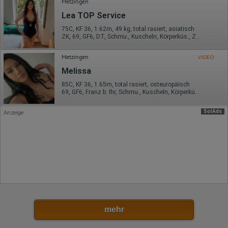
Metzingen
Klicks
Domain-Name
Lea TOP Service
Eindeutige Benutzerkennung
Antworten auf Umfragen
75C, KF 36, 1.62m, 49 kg, total rasiert, asiatisch
ZK, 69, GF6, DT, Schmu., Kuscheln, Körperküs., ZAa
Ort der Verarbeitung:
Europäische Union
Metzingen
VIDEO
Rechtliche Grundlage der Verarbeitung
Melissa
Art. 6 Abs. 1 S. 1 lit. a DSGVO
85C, KF 36, 1.65m, total rasiert, osteuropäisch
69, GF6, Franz b. Ihr, Schmu., Kuscheln, Körperküs., KBp, Mast.
SolAds
Anzeige
mehr