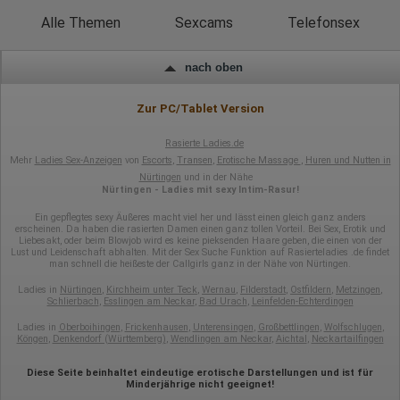
Alle Themen
Sexcams
Telefonsex
nach oben
Zur PC/Tablet Version
Rasierte Ladies.de
Mehr
Ladies Sex-Anzeigen
von
Escorts
,
Transen
,
Erotische Massage
,
Huren und Nutten in
Nürtingen
und in der Nähe
Nürtingen - Ladies mit sexy Intim-Rasur!
Ein gepflegtes sexy Äußeres macht viel her und lässt einen gleich ganz anders
erscheinen. Da haben die rasierten Damen einen ganz tollen Vorteil. Bei Sex, Erotik und
Liebesakt, oder beim Blowjob wird es keine pieksenden Haare geben, die einen von der
Lust und Leidenschaft abhalten. Mit der Sex Suche Funktion auf Rasierteladies .de findet
man schnell die heißeste der Callgirls ganz in der Nähe von Nürtingen.
Ladies in
Nürtingen
,
Kirchheim unter Teck
,
Wernau
,
Filderstadt
,
Ostfildern
,
Metzingen
,
Schlierbach
,
Esslingen am Neckar
,
Bad Urach
,
Leinfelden-Echterdingen
Ladies in
Oberboihingen
,
Frickenhausen
,
Unterensingen
,
Großbettlingen
,
Wolfschlugen
,
Köngen
,
Denkendorf (Württemberg)
,
Wendlingen am Neckar
,
Aichtal
,
Neckartailfingen
Diese Seite beinhaltet eindeutige erotische Darstellungen und ist für
Minderjährige nicht geeignet!