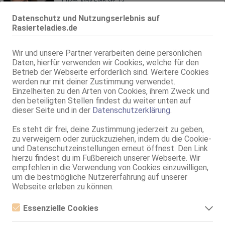
1.9km, Max-Eyth-Str. 13
Laura
Datenschutz und Nutzungserlebnis auf
Rasierteladies.de
48 Jahre, 80D, KF 36, 1.70m, total rasiert, deutsch
69, Schmu., Kuscheln, Körperküs., LS
Wir und unsere Partner verarbeiten deine persönlichen
Nürtingen
VIDEO
Daten, hierfür verwenden wir Cookies, welche für den
1.9km, Max-Eyth-Str. 13
Betrieb der Webseite erforderlich sind. Weitere Cookies
Alice AV Expertin - Neu in deiner Stadt!
werden nur mit deiner Zustimmung verwendet.
27 Jahre, 80D, KF 38, 1.65m, 55 kg, total rasiert, südländisch
Einzelheiten zu den Arten von Cookies, ihrem Zweck und
AV, 69, DT, NSa, Franz b. Ihr, BV, AV b. Ihm
den beteiligten Stellen findest du weiter unten auf
dieser Seite und in der
Datenschutzerklärung
.
Nürtingen
1.9km, Max-Eyth-Str. 13
Es steht dir frei, deine Zustimmung jederzeit zu geben,
Antonia - Neu in deiner Stadt!
zu verweigern oder zurückzuziehen, indem du die Cookie-
und Datenschutzeinstellungen erneut öffnest. Den Link
30 Jahre, 80D, KF 38, 1.70m, 58 kg, total rasiert, osteuropäisch
hierzu findest du im Fußbereich unserer Webseite. Wir
AV, 69, NSa, BV, AV b. Ihm, DSa, DSp
empfehlen in die Verwendung von Cookies einzuwilligen,
um die bestmögliche Nutzererfahrung auf unserer
Live Sex Cam
Webseite erleben zu können.
BellaLeen
LIVE
weibl., 18 Jahre, C, sehr schlank, 1,70m - 1,80m, 56-60kg, europäisch
Essenzielle Cookies
Englisch
Essenzielle Cookies sind alle notwendigen Cookies, die für den