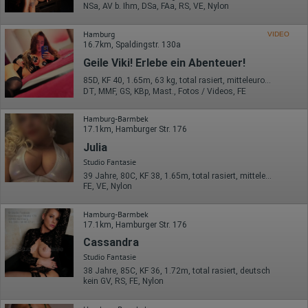
werden übertragen und gespeichert. Dabei können aus den
NSa, AV b. Ihm, DSa, FAa, RS, VE, Nylon
verarbeiteten Daten pseudonyme Nutzungsprofile der Nutzer
erstellt werden. Diese Informationen wird Google gegebenenfalls
Hamburg
VIDEO
auch an Dritte übertragen, sofern dies gesetzlich
16.7km, Spaldingstr. 130a
vorgeschrieben wird oder, soweit Dritte diese Daten im Auftrag
von Google verarbeiten. Die IP-Adresse der Nutzer wird von
Geile Viki! Erlebe ein Abenteuer!
Google innerhalb von Mitgliedstaaten der Europäischen Union
85D, KF 40, 1.65m, 63 kg, total rasiert, mitteleuropäisch
oder in anderen Vertragsstaaten des Abkommens über den
DT, MMF, GS, KBp, Mast., Fotos / Videos, FE
Europäischen Wirtschaftsraum gekürzt, dies bedeutet, dass alle
Daten anonym erhoben werden. Nur in Ausnahmefällen wird die
volle IP-Adresse an einen Server von Google in den USA
Hamburg-Barmbek
übertragen und dort gekürzt. Die von dem Browser des Nutzers
17.1km, Hamburger Str. 176
übermittelte IP-Adresse wird nicht mit anderen Daten von Google
Julia
zusammengeführt.
Studio Fantasie
Erhobene Informationen zum Besucherverhalten sind folgende:
39 Jahre, 80C, KF 38, 1.65m, total rasiert, mitteleuropäisch
FE, VE, Nylon
Herkunft (Land und Stadt)
Sprache
Betriebssystem
Hamburg-Barmbek
Gerät (PC, Tablet-PC oder Smartphone)
17.1km, Hamburger Str. 176
Browser und alle verwendeten Add-ons
Cassandra
Auflösung des Computers
Studio Fantasie
Besucherquelle (Facebook, Suchmaschine oder
verweisende Webseite)
38 Jahre, 85C, KF 36, 1.72m, total rasiert, deutsch
Welche Dateien wurden heruntergeladen?
kein GV, RS, FE, Nylon
Welche Videos angeschaut?
Wurden Werbebanner angeklickt?