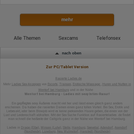
mehr
Alle Themen
Sexcams
Telefonsex
nach oben
Zur PC/Tablet Version
Rasierte Ladies.de
Mehr
Ladies Sex-Anzeigen
von
Escorts
,
Transen
,
Erotische Massage
,
Huren und Nutten in
Wentorf bei Hamburg
und in der Nähe
Wentorf bei Hamburg - Ladies mit sexy Intim-Rasur!
Ein gepflegtes sexy Äußeres macht viel her und lässt einen gleich ganz anders
erscheinen. Da haben die rasierten Damen einen ganz tollen Vorteil. Bei Sex, Erotik und
Liebesakt, oder beim Blowjob wird es keine pieksenden Haare geben, die einen von der
Lust und Leidenschaft abhalten. Mit der Sex Suche Funktion auf Rasierteladies .de findet
man schnell die heißeste der Callgirls ganz in der Nähe von Wentorf bei Hamburg.
Ladies in
Drage (Elbe)
,
Winsen (Luhe)
,
Stelle
,
Hamburg
,
Seevetal
,
Adendorf
,
Asendorf
(Nordheide)
,
Lüneburg
,
Neu Wulmstorf
,
Hanstedt (Nordheide)