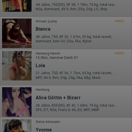
44 Jahre, 75E(DD), KF 38, 1.78m, 70 kg, total rasiert, deutsch
NSa, dominant, AV b. Ihm, DSa, DSp, LS, Strip
Winsen (Luhe)
VIDEO
Bianca
48 Jahre, 75D, KF 36, 1.67m, 55 kg, total rasiert, osteuropäisch
dominant, kein GV, DSa, FAa, Nylon
Hamburg-Hamm
VIDEO
15.0km, Hammer Deich 57
Lola
21 Jahre, 75D, KF 36, 1.76m, 65 kg, total rasiert, deutsch
MFF, AV b. Ihm, DSp, ZAp, FAa, KBp, Mast.
Hamburg
Alica Göttin + Bizarr
28 Jahre, 85E(DD), KF 42, 1.68m, 75 kg, total rasiert, orientalisch
GF6, DT, NSa, Franz b. Ihr, BV, MFF, MMF
Stelle-Ashausen
Yvonne