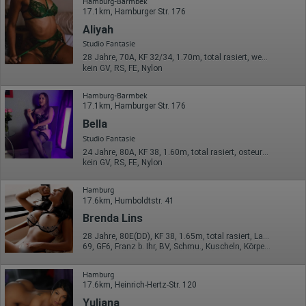
Hamburg-Barmbek
Wohin ging der Besucher? Klickte er auf weitere Seiten des
17.1km, Hamburger Str. 176
Portals oder hat er sie komplett verlassen?
Wie lange blieb der Besucher?
Aliyah
Studio Fantasie
Ort der Verarbeitung:
Europäische Union & USA
28 Jahre, 70A, KF 32/34, 1.70m, total rasiert, westeuropäisch
kein GV, RS, FE, Nylon
Hotjar
Hamburg-Barmbek
Wir nutzen Hotjar als Webanalysedient. Es wird verwendet, um
17.1km, Hamburger Str. 176
Daten über das Benutzerverhalten zu sammeln. Hotjar kann
auch im Rahmen von Umfragen und Feedbackfunktionen, die
Bella
auf unserer Website eingebunden sind, von Ihnen bereitgestellte
Studio Fantasie
Informationen verarbeiten.
24 Jahre, 80A, KF 38, 1.60m, total rasiert, osteuropäisch
kein GV, RS, FE, Nylon
Herausgeber:
Hotjar Limited, Malta
Hamburg
Erhobene Daten:
17.6km, Humboldtstr. 41
Datum und Uhrzeit des Besuchs
Brenda Lins
Gerätetyp
28 Jahre, 80E(DD), KF 38, 1.65m, total rasiert, Latina
Geografischer Standort
69, GF6, Franz b. Ihr, BV, Schmu., Kuscheln, Körperküs., DSa
IP-Adresse
Mausbewegungen
Besuchte Seiten
Hamburg
Referrer URL
17.6km, Heinrich-Hertz-Str. 120
Bildschirmauflösung
Yuliana
Eindeutige Gerätekennung