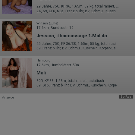
Sprachinformationen
29 Jahre, 75C, KF 36, 1.65m, 59 kg, total rasiert, Latina
Gerätebestriebssystem
ZK, 69, GF6, NSa, Franz b. Ihr, BV, Schmu., Kuscheln
Browser-Typ
Klicks
Domain-Name
Winsen (Luhe)
Eindeutige Benutzerkennung
17.6km, Bundesstr. 19
Antworten auf Umfragen
Jessica, Thaimassage 1.Mal da
Ort der Verarbeitung:
25 Jahre, 75C, KF 36/38, 1.65m, 55 kg, total rasiert, asiatisch
Europäische Union
69, Franz b. Ihr, BV, Schmu., Kuscheln, Körperküs., AV b. Ihm, GBp
Rechtliche Grundlage der Verarbeitung
Art. 6 Abs. 1 S. 1 lit. a DSGVO
Hamburg
17.6km, Humboldtstr. 50a
Mali
80D, KF 38, 1.58m, total rasiert, asiatisch
69, GF6, Franz b. Ihr, BV, Schmu., Kuscheln, Körperküs., AV b. Ihm
SolAds
Anzeige