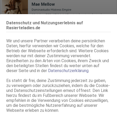
Mae Mellow
Dominastudio Mistress Empire
33 Jahre, 75B, KF 34, 1.65m, total rasiert, deutsch
dominant
Datenschutz und Nutzungserlebnis auf
Rasierteladies.de
Hamburg-Dulsberg
16.5km, Alter Teichweg 71
Domina Amnesia Dusk
Wir und unsere Partner verarbeiten deine persönlichen
Daten, hierfür verwenden wir Cookies, welche für den
Dominastudio Mistress Empire
Betrieb der Webseite erforderlich sind. Weitere Cookies
32 Jahre, 85C, KF 38/40, 1.63m, 72 kg, total rasiert, deutsch
werden nur mit deiner Zustimmung verwendet.
dominant
Einzelheiten zu den Arten von Cookies, ihrem Zweck und
den beteiligten Stellen findest du weiter unten auf
Hamburg
dieser Seite und in der
Datenschutzerklärung
.
Angela
24 Jahre, 75C, KF 34/36, 1.60m, total rasiert, asiatisch
Es steht dir frei, deine Zustimmung jederzeit zu geben,
69, GF6, Franz b. Ihr, Schmu., Kuscheln, Körperküs., DSa, ZAp
zu verweigern oder zurückzuziehen, indem du die Cookie-
und Datenschutzeinstellungen erneut öffnest. Den Link
Live Sex Cam
hierzu findest du im Fußbereich unserer Webseite. Wir
empfehlen in die Verwendung von Cookies einzuwilligen,
Sarah_Moon
LIVE
um die bestmögliche Nutzererfahrung auf unserer
weibl., 29 Jahre, B, mollig, 1,60m - 1,70m, 51-55kg, europäisch
Webseite erleben zu können.
Englisch